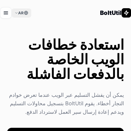
BoltUtil
AR
استعادة خطافات
الويب الخاصة
بالدفعات الفاشلة
يمكن أن يفشل التسليم عبر الويب عندما تعرض خوادم
التجار أخطاء. يقوم BoltUtil بتسجيل محاولات التسليم
ويدعم إعادة إرسال سير العمل لاسترداد الدفع.