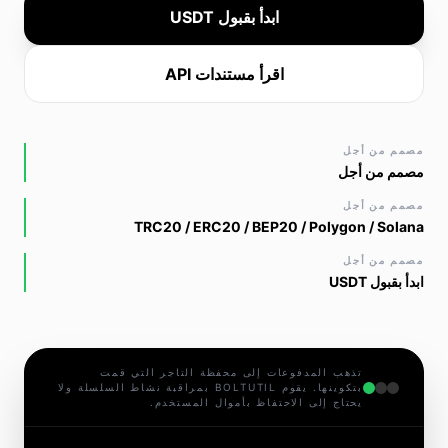
ابدأ بقبول USDT
اقرأ مستندات API
مصمم من أجل
مصمم من أجل
مصمم من أجل
TRC20 / ERC20 / BEP20 / Polygon / Solana
مصمم من أجل
ابدأ بقبول USDT
تذهب المدفوعات إلى محفظة التاجر التي قمت
بتكوينها. يقوم BOLTUTIL بمراقبة نشاط السلسلة ولا
يحتاج إلى الاحتفاظ بأموال المستخدم.