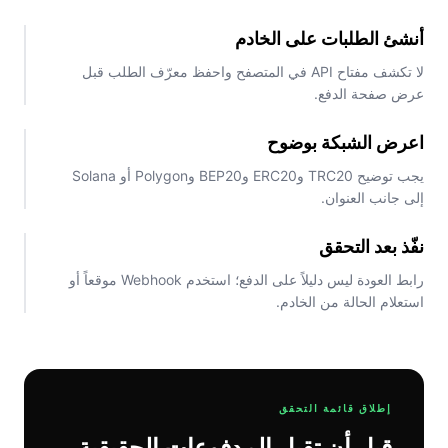
أنشئ الطلبات على الخادم
لا تكشف مفتاح API في المتصفح واحفظ معرّف الطلب قبل
عرض صفحة الدفع.
اعرض الشبكة بوضوح
يجب توضيح TRC20 وERC20 وBEP20 وPolygon أو Solana
إلى جانب العنوان.
نفّذ بعد التحقق
رابط العودة ليس دليلاً على الدفع؛ استخدم Webhook موقعاً أو
استعلام الحالة من الخادم.
إطلاق قائمة التحقق
قبل أن تقبل المدفوعات الحقيقية