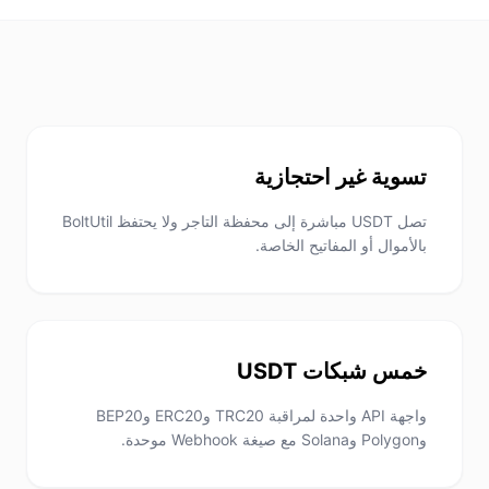
تسوية غير احتجازية
تصل USDT مباشرة إلى محفظة التاجر ولا يحتفظ BoltUtil
بالأموال أو المفاتيح الخاصة.
خمس شبكات USDT
واجهة API واحدة لمراقبة TRC20 وERC20 وBEP20
وPolygon وSolana مع صيغة Webhook موحدة.