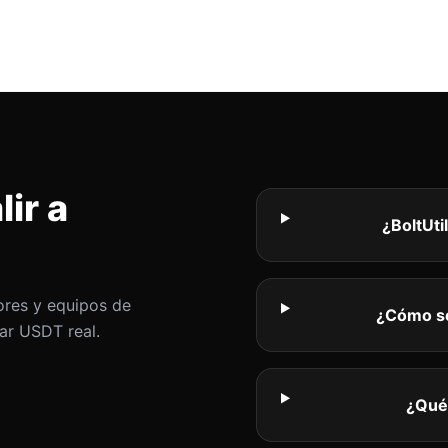
ir a
¿BoltUti
ores y equipos de
¿Cómo se
ar USDT real.
¿Qué