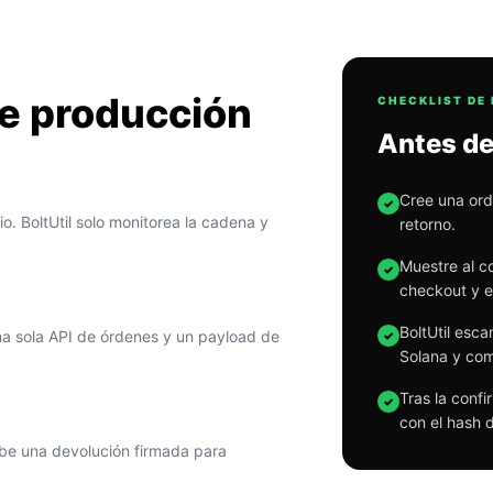
de producción
CHECKLIST DE
Antes de
Cree una ord
✓
o. BoltUtil solo monitorea la cadena y
retorno.
Muestre al c
✓
checkout y e
BoltUtil esc
a sola API de órdenes y un payload de
✓
Solana y com
Tras la conf
✓
con el hash d
be una devolución firmada para