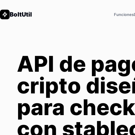
BoltUtil
Funciones
API de pag
cripto dis
para chec
con stable