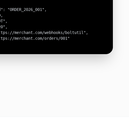
": "ORDER_2026_001",

,

T",

0",

tps://merchant.com/webhooks/boltutil",

tps://merchant.com/orders/001"
