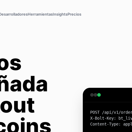
Desarrolladores
Herramientas
Insights
Precios
os
eñada
kout
POST /api/v1/order
coins
X-Bolt-Key: bt_liv
Content-Type: appl