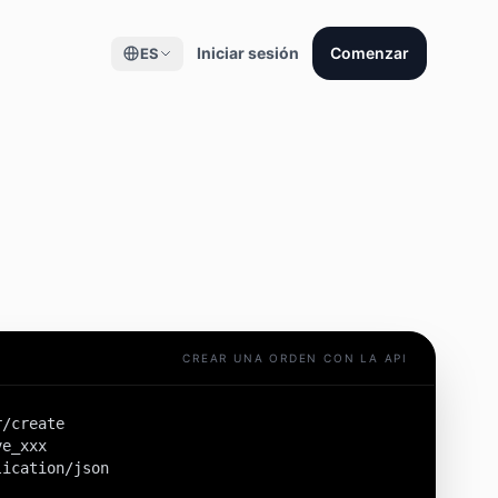
Iniciar sesión
Comenzar
ES
CREAR UNA ORDEN CON LA API
/create

e_xxx

ication/json
