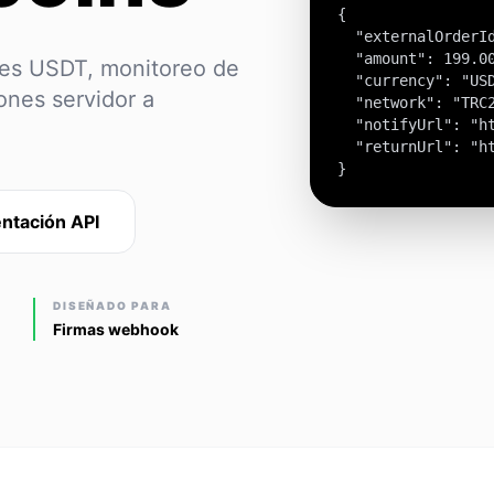
{

  "externalOrderId
  "amount": 199.00
enes USDT, monitoreo de
  "currency": "USD
ones servidor a
  "network": "TRC2
  "notifyUrl": "ht
  "returnUrl": "ht
}
ntación API
DISEÑADO PARA
Firmas webhook