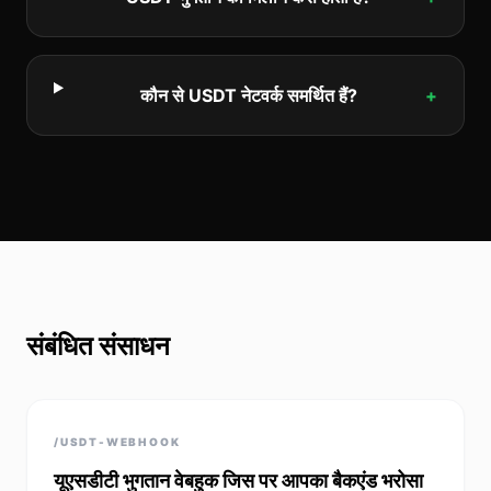
कौन से USDT नेटवर्क समर्थित हैं?
+
संबंधित संसाधन
/USDT-WEBHOOK
यूएसडीटी भुगतान वेबहुक जिस पर आपका बैकएंड भरोसा