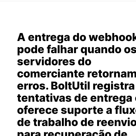
A entrega do webhoo
pode falhar quando o
servidores do
comerciante retorna
erros. BoltUtil registra
tentativas de entrega
oferece suporte a flu
de trabalho de reenvi
para recuperação de