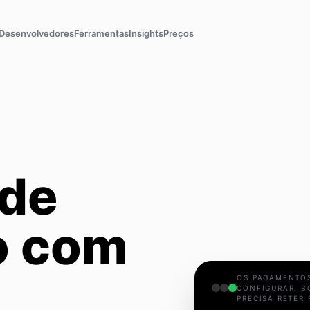
Desenvolvedores
Ferramentas
Insights
Preços
de
o com
OS PAGAMENTOS
CONFIGURAR. B
PRECISA RETER