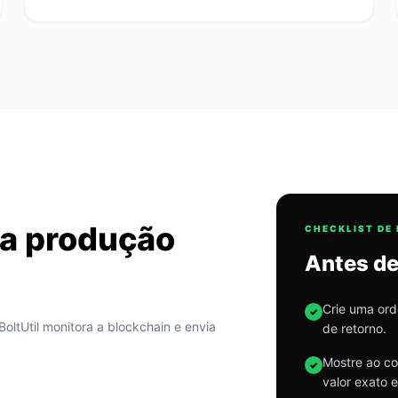
da produção
CHECKLIST DE
Antes de
Crie uma ord
✓
BoltUtil monitora a blockchain e envia
de retorno.
Mostre ao c
✓
valor exato