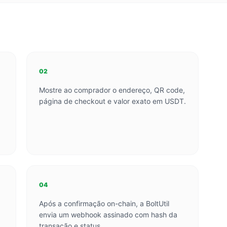
02
Mostre ao comprador o endereço, QR code,
página de checkout e valor exato em USDT.
04
Após a confirmação on-chain, a BoltUtil
envia um webhook assinado com hash da
transação e status.