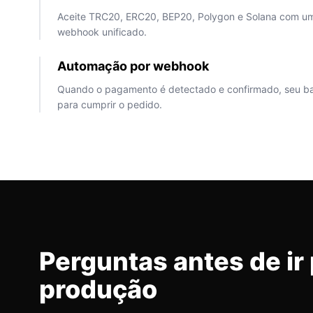
Aceite TRC20, ERC20, BEP20, Polygon e Solana com um
webhook unificado.
Automação por webhook
Quando o pagamento é detectado e confirmado, seu 
para cumprir o pedido.
Perguntas antes de ir
produção