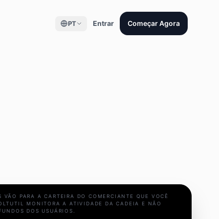
Entrar
Começar Agora
PT
 VÃO PARA A CARTEIRA DO COMERCIANTE QUE VOCÊ
OLTUTIL MONITORA A ATIVIDADE DA CADEIA E NÃO
 FUNDOS DOS USUÁRIOS.