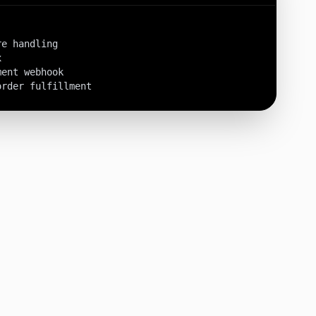
e handling



ent webhook

order fulfillment