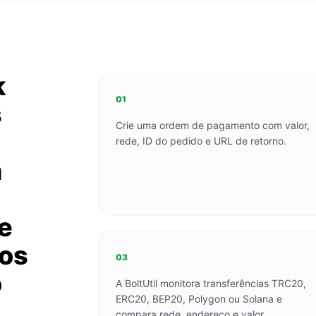
k
01
s
Crie uma ordem de pagamento com valor,
rede, ID do pedido e URL de retorno.
m
 e
xos
03
o
A BoltUtil monitora transferências TRC20,
ERC20, BEP20, Polygon ou Solana e
compara rede, endereço e valor.