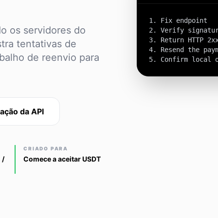
1. Fix endpoint

o os servidores do
2. Verify signatur
3. Return HTTP 2xx
tra tentativas de
4. Resend the paym
abalho de reenvio para
5. Confirm local 
ação da API
CRIADO PARA
 /
Comece a aceitar USDT