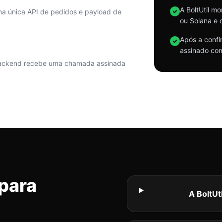
A BoltUtil m
a única API de pedidos e payload de
✓
ou Solana e 
Após a confi
✓
assinado com
backend recebe uma chamada assinada
 para
A BoltUt