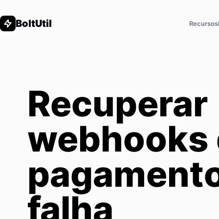
BoltUtil
Recursos
Recuperar
webhooks 
pagament
falha