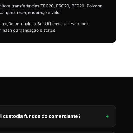
onitora transferências TRC20, ERC20, BEP20, Polygon
compara rede, endereço e valor.
rmação on-chain, a BoltUtil envia um webhook
 hash da transação e status.
il custodia fundos do comerciante?
+