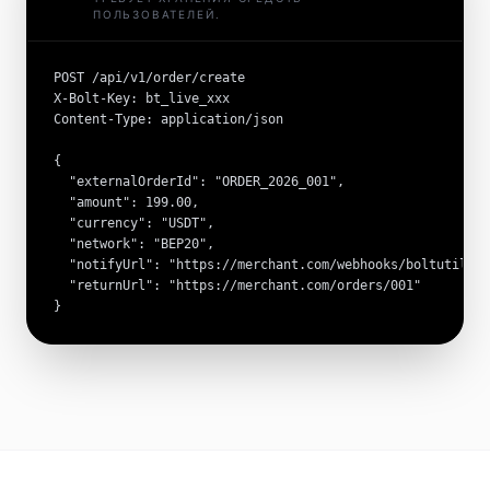
ПОЛЬЗОВАТЕЛЕЙ.
POST /api/v1/order/create

X-Bolt-Key: bt_live_xxx

Content-Type: application/json

{

  "externalOrderId": "ORDER_2026_001",

  "amount": 199.00,

  "currency": "USDT",

  "network": "BEP20",

  "notifyUrl": "https://merchant.com/webhooks/boltutil",

  "returnUrl": "https://merchant.com/orders/001"

}