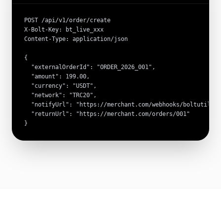
POST /api/v1/order/create

X-Bolt-Key: bt_live_xxx

Content-Type: application/json

{

  "externalOrderId": "ORDER_2026_001",

  "amount": 199.00,

  "currency": "USDT",

  "network": "TRC20",

  "notifyUrl": "https://merchant.com/webhooks/boltutil",

  "returnUrl": "https://merchant.com/orders/001"

}