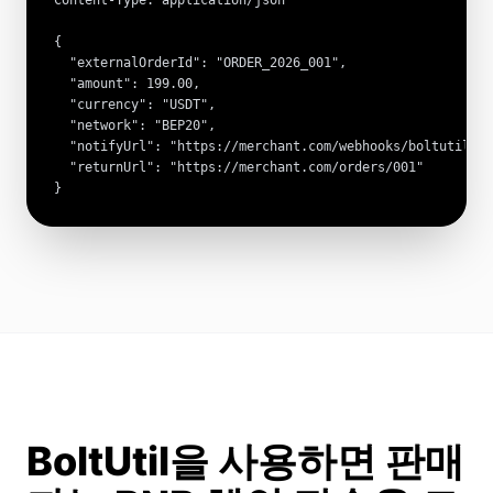
Content-Type: application/json

{

  "externalOrderId": "ORDER_2026_001",

  "amount": 199.00,

  "currency": "USDT",

  "network": "BEP20",

  "notifyUrl": "https://merchant.com/webhooks/boltutil",

  "returnUrl": "https://merchant.com/orders/001"

}
BoltUtil을 사용하면 판매