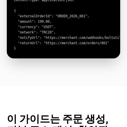
Content-Type: application/json

{

  "externalOrderId": "ORDER_2026_001",

  "amount": 199.00,

  "currency": "USDT",

  "network": "TRC20",

  "notifyUrl": "https://merchant.com/webhooks/boltutil",

  "returnUrl": "https://merchant.com/orders/001"

}
이 가이드는 주문 생성,