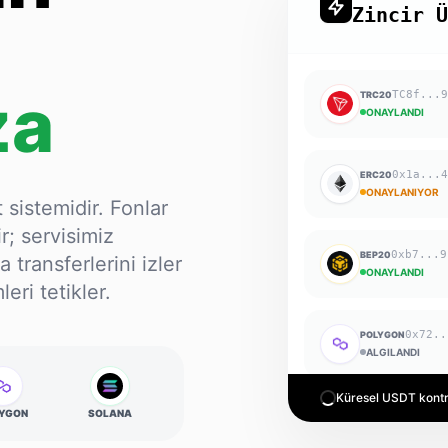
Zincir 
za
TC8f...
TRC20
ONAYLANDI
0x1a...
ERC20
ONAYLANIYOR
sistemidir. Fonlar
; servisimiz
0xb7...9
BEP20
ransferlerini izler
ONAYLANDI
ri tetikler.
0x72..
POLYGON
ALGILANDI
Küresel USDT kontrat
YGON
SOLANA
5Kq...
SOLANA
ONAYLANIYOR