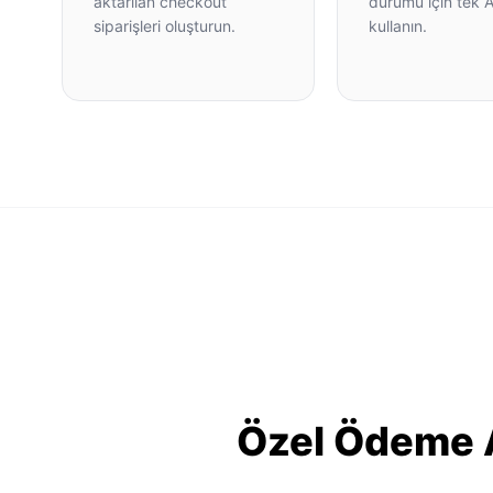
aktarılan checkout
durumu için tek 
siparişleri oluşturun.
kullanın.
Özel Ödeme A