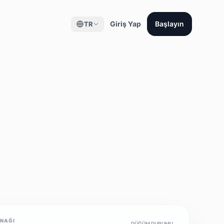
Giriş Yap
Başlayın
TR
YNAĞI
DÜĞÜM DURUMU