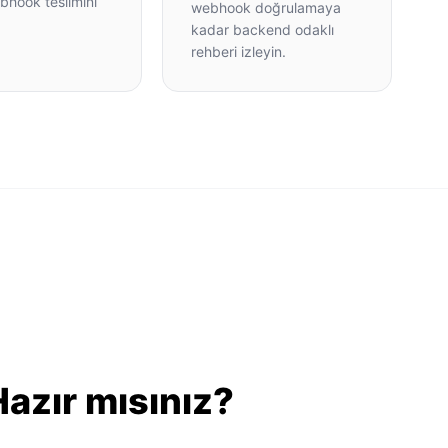
bhook teslimini
webhook doğrulamaya
.
kadar backend odaklı
rehberi izleyin.
azır mısınız?