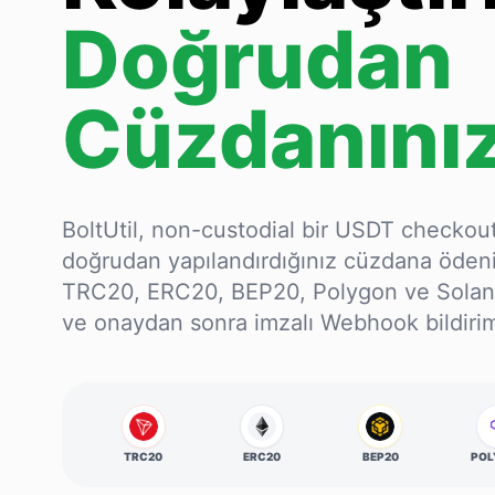
Doğrudan
Cüzdanını
BoltUtil, non-custodial bir USDT checkout 
doğrudan yapılandırdığınız cüzdana ödenir
TRC20, ERC20, BEP20, Polygon ve Solana t
ve onaydan sonra imzalı Webhook bildirimle
TRC20
ERC20
BEP20
POL