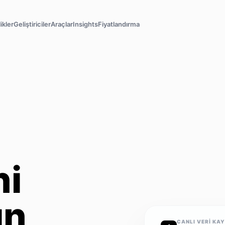
ikler
Geliştiriciler
Araçlar
Insights
Fiyatlandırma
ni
ın
CANLI VERI KA