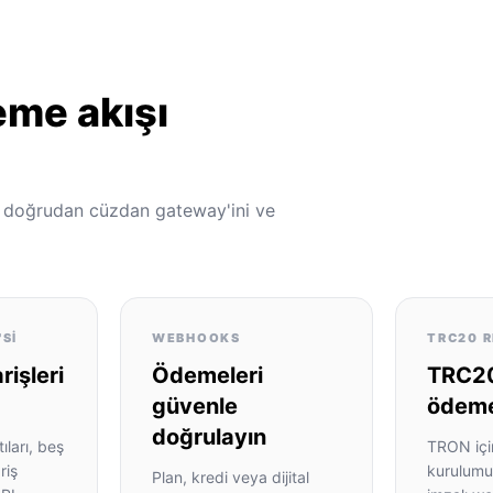
eme akışı
, doğrudan cüzdan gateway'ini ve
'SI
WEBHOOKS
TRC20 R
işleri
Ödemeleri
TRC2
güvenle
ödemel
doğrulayın
ları, beş
TRON içi
riş
kurulumu
Plan, kredi veya dijital