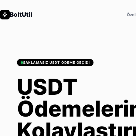
BoltUtil
Özell
SAKLAMASIZ USDT ÖDEME GEÇIDI
USDT
Ödemeleri
Kolaylaştır