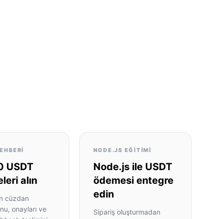
EHBERI
NODE.JS EĞITIMI
0 USDT
Node.js ile USDT
eri alın
ödemesi entegre
edin
n cüzdan
nu, onayları ve
Sipariş oluşturmadan