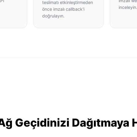
API
imzalı we
teslimatı etkinleştirmeden
inceleyin
önce imzalı callback'i
doğrulayın.
ğ Geçidinizi Dağıtmaya H