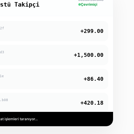
Üstü Takipçi
Çevrimiçi
92f
+299.00
4d3
+1,500.00
1e
+86.40
.b08
+420.18
 işlemleri taranıyor...
m2A
+168.25