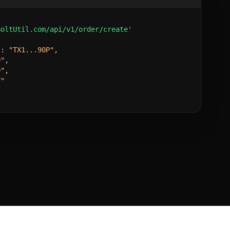
BoltUtil.com/api/v1/order/create'
"
:
"TX1...90P"
,
0"
,
0"
,
T"