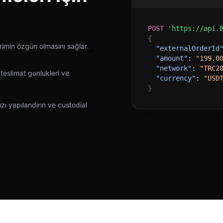
POST
'https://api.
{
irimin özgün olmasını sağlar.
"externalOrderId
"amount"
:
"199.0
"network"
:
"TRC2
 teslimat gunlukleri ve
"currency"
:
"USD
}
ı yapılandırın ve custodial