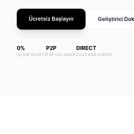
Ücretsiz Başlayın
Geliştirici Do
0%
P2P
DIRECT
İŞLEM ÜCRETI
P2P UZLAŞMA
CÜZDANA DIREKT