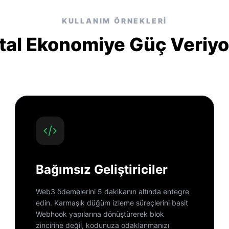
KULLANIM ÖRNEKLERI
ital Ekonomiye Güç Veriy
Bağımsız Geliştiriciler
Web3 ödemelerini 5 dakikanın altında entegre
edin. Karmaşık düğüm izleme süreçlerini basit
Webhook yapılarına dönüştürerek blok
zincirine değil, kodunuza odaklanmanızı