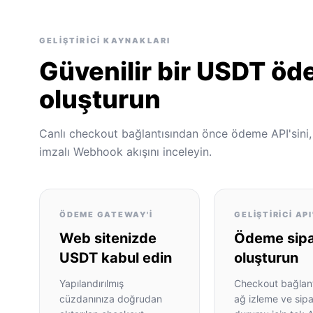
GELIŞTIRICI KAYNAKLARI
Güvenilir bir USDT öd
oluşturun
Canlı checkout bağlantısından önce ödeme API'sini
imzalı Webhook akışını inceleyin.
ÖDEME GATEWAY'I
GELIŞTIRICI API
Web sitenizde
Ödeme sipar
USDT kabul edin
oluşturun
Yapılandırılmış
Checkout bağlantı
cüzdanınıza doğrudan
ağ izleme ve sipa