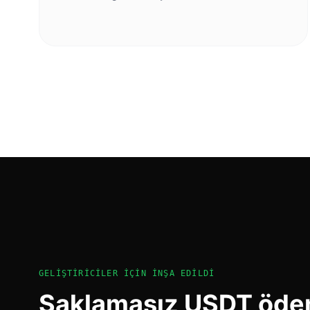
GELIŞTIRICILER İÇIN İNŞA EDILDI
Saklamasız USDT ödem