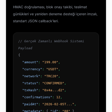
HMAC doğrulaması, blok onay takibi, teslimat
günlükleri ve yeniden deneme desteği içeren imzalı,
standart JSON callback'leri.
// Gerçek Zamanlı Webhook Sistemi
Payload
{
"amount"
:
"199.00"
,
"currency"
:
"USDT"
,
"network"
:
"TRC20"
,
"status"
:
"CONFIRMED"
,
"txHash"
:
"0x4a...d2"
,
"confirmations"
:
12
,
"paidAt"
:
"2026-02-05T..."
,
"metadata"
:
{
"id"
:
"88"
}