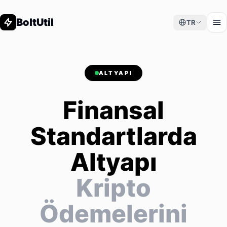
BoltUtil
TR
ALTYAPI
Finansal
Standartlarda
Altyapı
Kripto
Ödemelerini