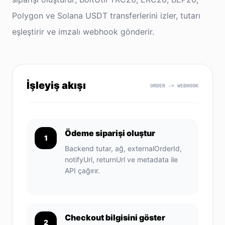
Polygon ve Solana USDT transferlerini izler, tutarı
eşleştirir ve imzalı webhook gönderir.
İşleyiş akışı
ORDER -> WEBHOOK
Ödeme siparişi oluştur
1
Backend tutar, ağ, externalOrderId,
notifyUrl, returnUrl ve metadata ile
API çağırır.
Checkout bilgisini göster
2