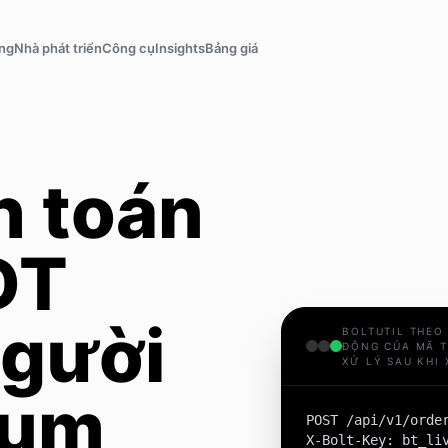
ăng
Nhà phát triển
Công cụ
Insights
Bảng giá
h toán
DT
người
BOLTUTIL THEO
ĐỘNG CỦA MÃ T
XỬ LÝ SAU KHI
eum
POST /api/v1/order
X-Bolt-Key: bt_liv