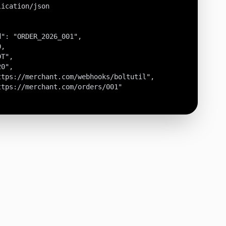
ication/json

": "ORDER_2026_001",

,

T",

0",

tps://merchant.com/webhooks/boltutil",

tps://merchant.com/orders/001"
