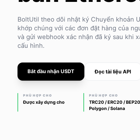
BoltUtil theo dõi nhật ký Chuyển khoản
khớp chúng với các đơn đặt hàng của ngư
và gửi webhook xác nhận đã ký sau khi x
cấu hình.
Bắt đầu nhận USDT
Đọc tài liệu API
PHÙ HỢP CHO
PHÙ HỢP CHO
Được xây dựng cho
TRC20 / ERC20 / BEP20
Polygon / Solana