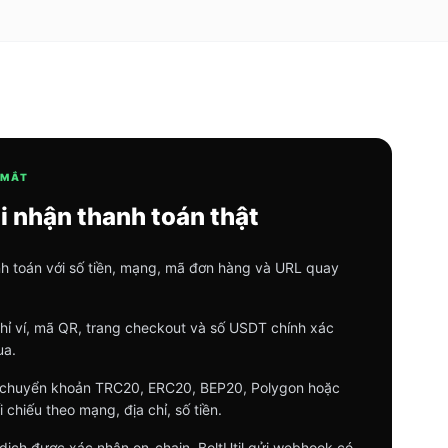
 MẮT
i nhận thanh toán thật
h toán với số tiền, mạng, mã đơn hàng và URL quay
 chỉ ví, mã QR, trang checkout và số USDT chính xác
ua.
t chuyển khoản TRC20, ERC20, BEP20, Polygon hoặc
 chiếu theo mạng, địa chỉ, số tiền.
 dịch được xác nhận on-chain, BoltUtil gửi webhook có