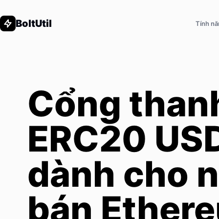
BoltUtil
Tính n
Cổng than
ERC20 US
dành cho 
bán Ether