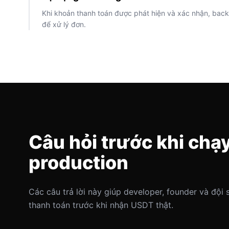
Khi khoản thanh toán được phát hiện và xác nhận, bac
để xử lý đơn.
Câu hỏi trước khi chạ
production
Các câu trả lời này giúp developer, founder và đội
thanh toán trước khi nhận USDT thật.