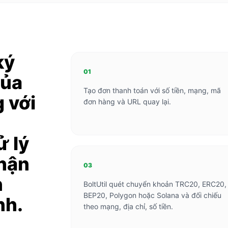
ký
01
của
Tạo đơn thanh toán với số tiền, mạng, mã
 với
đơn hàng và URL quay lại.
ử lý
hận
03
n
BoltUtil quét chuyển khoản TRC20, ERC20,
BEP20, Polygon hoặc Solana và đối chiếu
nh.
theo mạng, địa chỉ, số tiền.