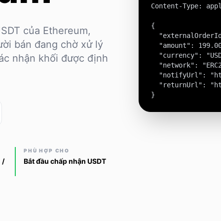
Content-Type: appl
{

 USDT của Ethereum,
  "externalOrderId
ời bán đang chờ xử lý
  "amount": 199.00
  "currency": "USD
ác nhận khối được định
  "network": "ERC2
  "notifyUrl": "ht
  "returnUrl": "ht
}
PHÙ HỢP CHO
 /
Bắt đầu chấp nhận USDT