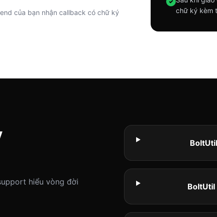
✓
chữ ký kèm t
kend của bạn nhận callback có chữ ký
y
BoltUti
 support hiểu vòng đời
BoltUti