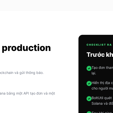
 production
CHECKLIST RA
Trước kh
Tạo đơn than
✓
lockchain và gửi thông báo.
lại.
Hiển thị địa
✓
cho người m
ana bằng một API tạo đơn và một
BoltUtil qué
✓
Solana và đối
Sau khi giao