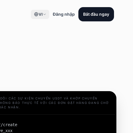
Đăng nhập
Bắt đầu ngay
VI
 DÕI CÁC SỰ KIỆN CHUYỂN USDT VÀ KHỚP CHUYỂN
HÔNG BÁO THỰC TẾ VỚI CÁC ĐƠN ĐẶT HÀNG ĐANG CHỜ
 XÁC NHẬN.
/create

e_xxx
