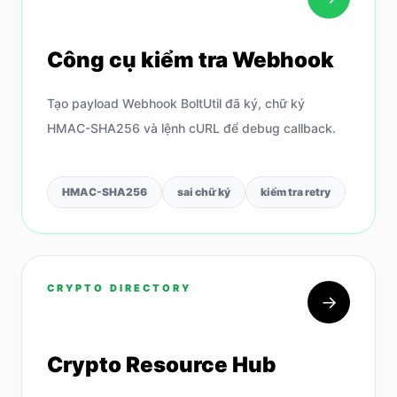
Công cụ kiểm tra Webhook
Tạo payload Webhook BoltUtil đã ký, chữ ký
HMAC-SHA256 và lệnh cURL để debug callback.
HMAC-SHA256
sai chữ ký
kiểm tra retry
CRYPTO DIRECTORY
→
Crypto Resource Hub