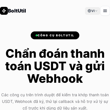
BoltUtil
VI
CÔNG CỤ BOLTUTIL
Chẩn đoán thanh
toán USDT và gửi
Webhook
Các công cụ trên trình duyệt để kiểm tra khớp thanh toán
USDT, Webhook đã ký, thử lại callback và hỗ trợ xử lý sự
cố trước khi dùng dữ liệu sản xuất.