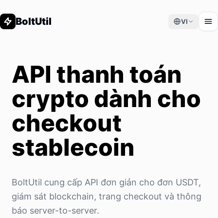
BoltUtil
VI
API thanh toán
crypto dành cho
checkout
stablecoin
BoltUtil cung cấp API đơn giản cho đơn USDT,
giám sát blockchain, trang checkout và thông
báo server-to-server.