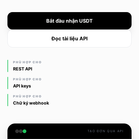
Bắt đầu nhận USDT
Đọc tài liệu API
PHÙ HỢP CHO
REST API
PHÙ HỢP CHO
API keys
PHÙ HỢP CHO
Chữ ký webhook
TẠO ĐƠN QUA API