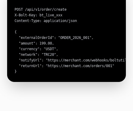
POST /api/v1/order/create

X-Bolt-Key: bt_live_xxx

Content-Type: application/json

{

  "externalOrderId": "ORDER_2026_001",

  "amount": 199.00,

  "currency": "USDT",

  "network": "TRC20",

  "notifyUrl": "https://merchant.com/webhooks/boltutil",

  "returnUrl": "https://merchant.com/orders/001"

}