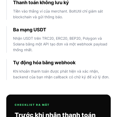
Thanh toán không lưu ký
Tiền vào thẳng ví của merchant. BoltUtil chỉ giám sát
blockchain và gửi thông báo.
Ba mạng USDT
Nhận USDT trên TRC20, ERC20, BEP20, Polygon và
Solana bằng một API tạo đơn và một webhook payload
thống nhất.
Tự động hóa bằng webhook
Khi khoản thanh toán được phát hiện và xác nhận,
backend của bạn nhận callback có chữ ký để xử lý đơn.
CHECKLIST RA MẮT
Trước khi nhận thanh toán