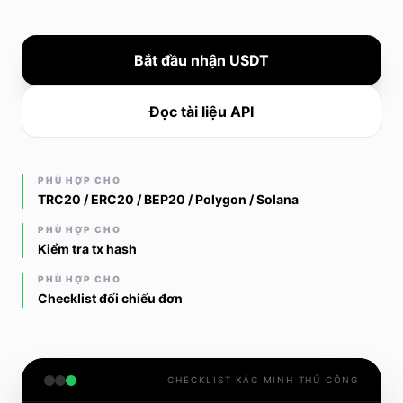
Bắt đầu nhận USDT
Đọc tài liệu API
PHÙ HỢP CHO
TRC20 / ERC20 / BEP20 / Polygon / Solana
PHÙ HỢP CHO
Kiểm tra tx hash
PHÙ HỢP CHO
Checklist đối chiếu đơn
CHECKLIST XÁC MINH THỦ CÔNG