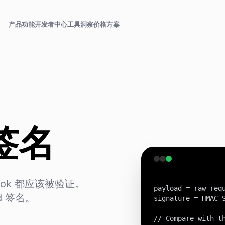
产品功能
开发者中心
工具
洞察
价格方案
 签名
ok 都应该被验证。
payload = raw_requ
ad 签名。
signature = HMAC_S
// Compare with t