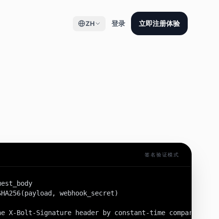
登录
立即注册体验
ZH
签名验证模式
est_body

HA256(payload, webhook_secret)

he X-Bolt-Signature header by constant-time comparison.