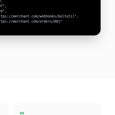
,

T",

0",

tps://merchant.com/webhooks/boltutil",

tps://merchant.com/orders/001"

02