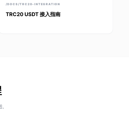
/DOCS/TRC20-INTEGRATION
TRC20 USDT 接入指南
程
图。