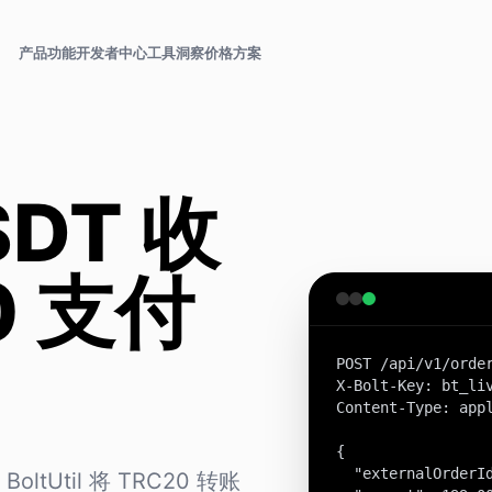
产品功能
开发者中心
工具
洞察
价格方案
DT 收
0 支付
POST /api/v1/order
X-Bolt-Key: bt_liv
Content-Type: appl
{

  "externalOrderId
tUtil 将 TRC20 转账