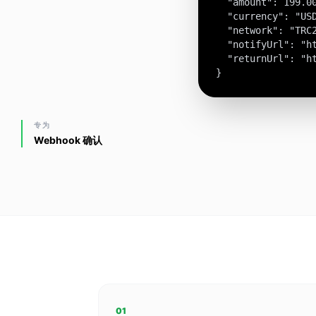
  "amount": 199.00
  "currency": "USD
  "network": "TRC2
  "notifyUrl": "ht
  "returnUrl": "ht
}
专为
Webhook 确认
01