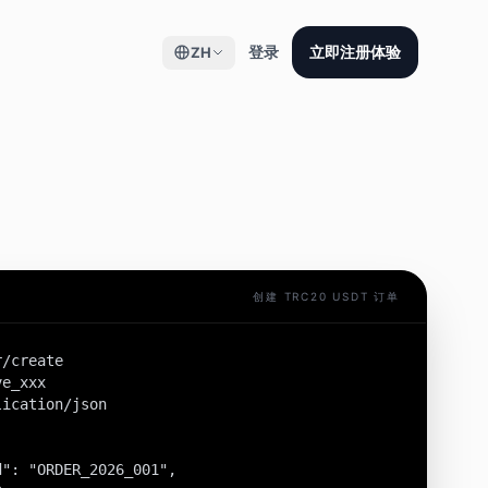
登录
立即注册体验
ZH
创建 TRC20 USDT 订单
/create

e_xxx

ication/json

": "ORDER_2026_001",
