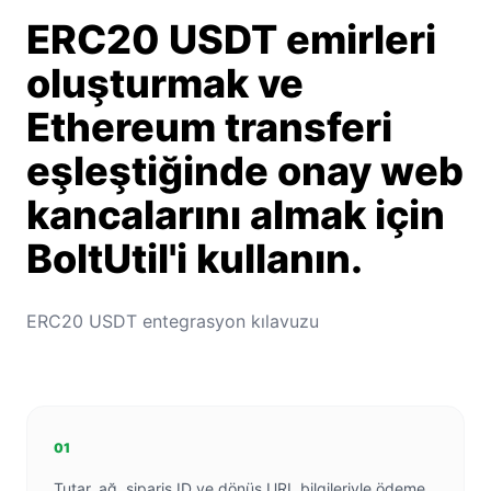
ERC20 USDT emirleri
oluşturmak ve
Ethereum transferi
eşleştiğinde onay web
kancalarını almak için
BoltUtil'i kullanın.
ERC20 USDT entegrasyon kılavuzu
01
Tutar, ağ, sipariş ID ve dönüş URL bilgileriyle ödeme