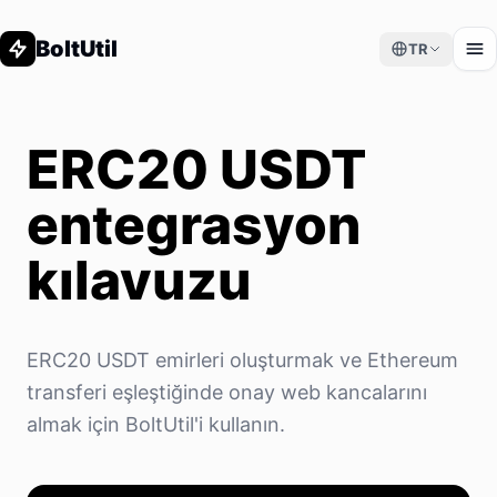
BoltUtil
TR
ERC20 USDT
entegrasyon
kılavuzu
ERC20 USDT emirleri oluşturmak ve Ethereum
transferi eşleştiğinde onay web kancalarını
almak için BoltUtil'i kullanın.