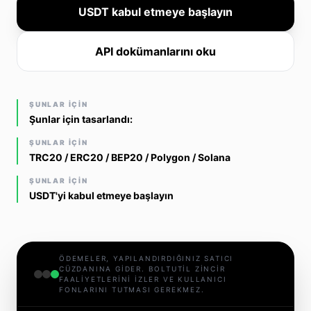
USDT kabul etmeye başlayın
API dokümanlarını oku
ŞUNLAR IÇIN
Şunlar için tasarlandı:
ŞUNLAR IÇIN
TRC20 / ERC20 / BEP20 / Polygon / Solana
ŞUNLAR IÇIN
USDT'yi kabul etmeye başlayın
ÖDEMELER, YAPILANDIRDIĞINIZ SATICI
CÜZDANINA GIDER. BOLTUTIL ZINCIR
FAALIYETLERINI IZLER VE KULLANICI
FONLARINI TUTMASI GEREKMEZ.