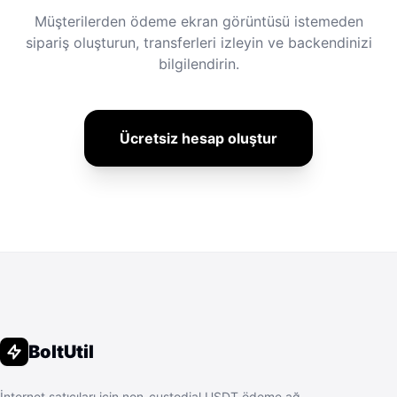
Müşterilerden ödeme ekran görüntüsü istemeden
sipariş oluşturun, transferleri izleyin ve backendinizi
bilgilendirin.
Ücretsiz hesap oluştur
BoltUtil
İnternet satıcıları için non-custodial USDT ödeme ağ