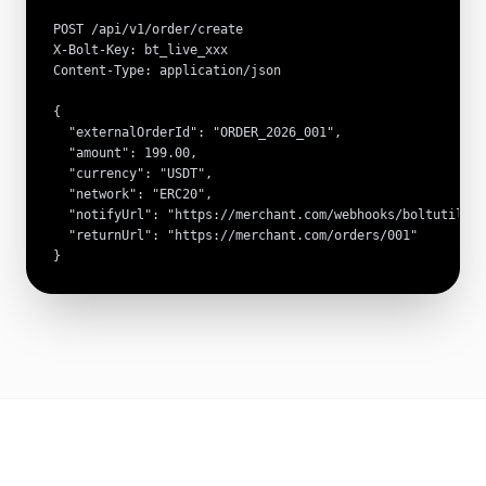
POST /api/v1/order/create

X-Bolt-Key: bt_live_xxx

Content-Type: application/json

{

  "externalOrderId": "ORDER_2026_001",

  "amount": 199.00,

  "currency": "USDT",

  "network": "ERC20",

  "notifyUrl": "https://merchant.com/webhooks/boltutil",

  "returnUrl": "https://merchant.com/orders/001"

}