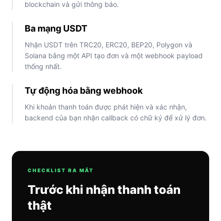
blockchain và gửi thông báo.
Ba mạng USDT
Nhận USDT trên TRC20, ERC20, BEP20, Polygon và
Solana bằng một API tạo đơn và một webhook payload
thống nhất.
Tự động hóa bằng webhook
Khi khoản thanh toán được phát hiện và xác nhận,
backend của bạn nhận callback có chữ ký để xử lý đơn.
CHECKLIST RA MẮT
Trước khi nhận thanh toán
thật