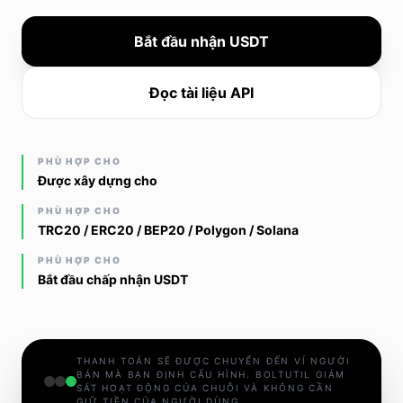
Bắt đầu nhận USDT
Đọc tài liệu API
PHÙ HỢP CHO
Được xây dựng cho
PHÙ HỢP CHO
TRC20 / ERC20 / BEP20 / Polygon / Solana
PHÙ HỢP CHO
Bắt đầu chấp nhận USDT
THANH TOÁN SẼ ĐƯỢC CHUYỂN ĐẾN VÍ NGƯỜI
BÁN MÀ BẠN ĐỊNH CẤU HÌNH. BOLTUTIL GIÁM
SÁT HOẠT ĐỘNG CỦA CHUỖI VÀ KHÔNG CẦN
GIỮ TIỀN CỦA NGƯỜI DÙNG.