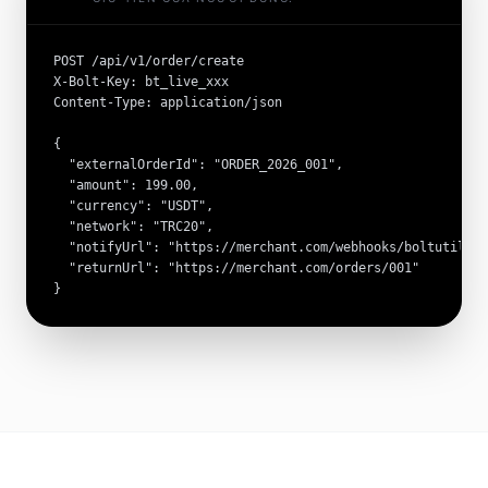
POST /api/v1/order/create

X-Bolt-Key: bt_live_xxx

Content-Type: application/json

{

  "externalOrderId": "ORDER_2026_001",

  "amount": 199.00,

  "currency": "USDT",

  "network": "TRC20",

  "notifyUrl": "https://merchant.com/webhooks/boltutil",

  "returnUrl": "https://merchant.com/orders/001"

}