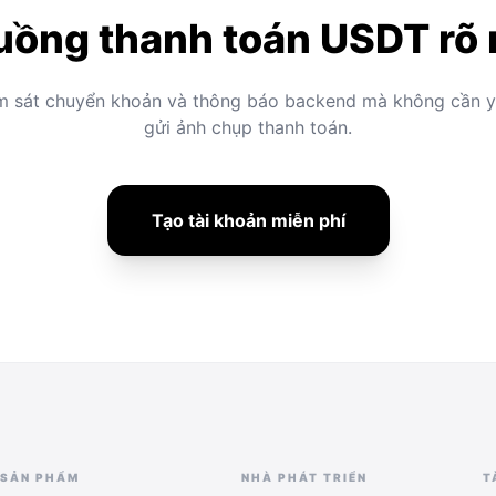
uồng thanh toán USDT rõ
m sát chuyển khoản và thông báo backend mà không cần 
gửi ảnh chụp thanh toán.
Tạo tài khoản miễn phí
SẢN PHẨM
NHÀ PHÁT TRIỂN
T