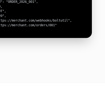
": "ORDER_2026_001",

,

T",

0",

tps://merchant.com/webhooks/boltutil",

tps://merchant.com/orders/001"
