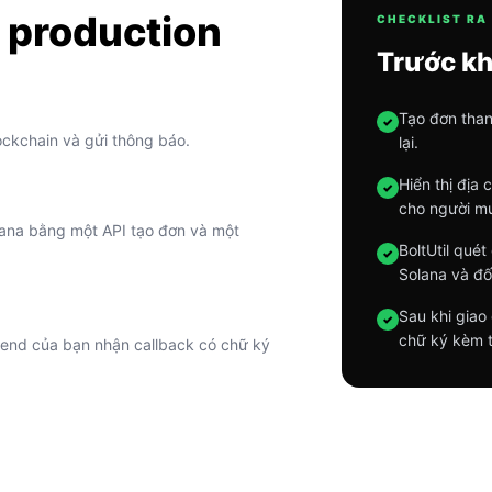
 production
CHECKLIST RA
Trước kh
Tạo đơn than
✓
lockchain và gửi thông báo.
lại.
Hiển thị địa
✓
cho người m
ana bằng một API tạo đơn và một
BoltUtil qué
✓
Solana và đối
Sau khi giao
✓
chữ ký kèm t
kend của bạn nhận callback có chữ ký