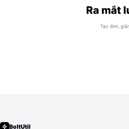
Ra mắt l
Tạo đơn, giá
BoltUtil