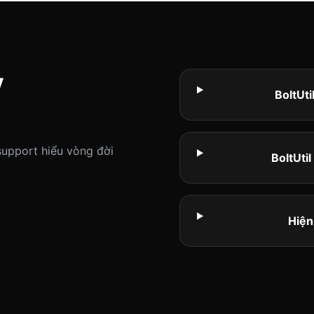
y
BoltUti
 support hiểu vòng đời
BoltUti
Hiện