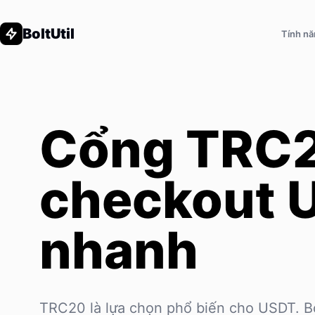
BoltUtil
Tính n
Cổng TRC2
checkout 
nhanh
TRC20 là lựa chọn phổ biến cho USDT. Bo