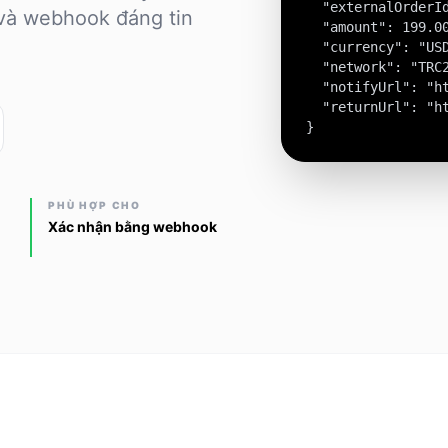
  "externalOrderId
và webhook đáng tin
  "amount": 199.00
  "currency": "USD
  "network": "TRC2
  "notifyUrl": "ht
  "returnUrl": "ht
}
PHÙ HỢP CHO
Xác nhận bằng webhook