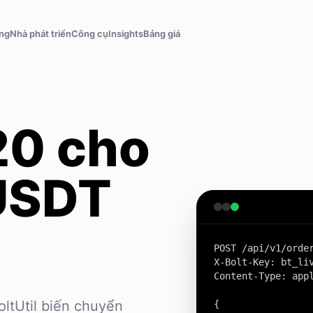
ăng
Nhà phát triển
Công cụ
Insights
Bảng giá
0 cho
USDT
POST /api/v1/order
X-Bolt-Key: bt_liv
Content-Type: appl
ltUtil biến chuyển
{
