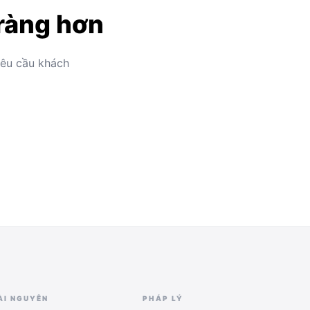
 ràng hơn
yêu cầu khách
ÀI NGUYÊN
PHÁP LÝ