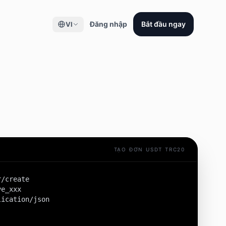
Đăng nhập
Bắt đầu ngay
VI
TẠO ĐƠN USDT TRC20
/create

e_xxx

ication/json
