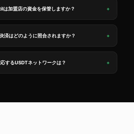
tUtilは加盟店の資金を保管しますか？
+
T決済はどのように照合されますか？
+
応するUSDTネットワークは？
+