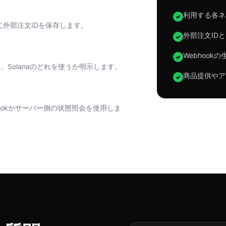
利用する各ネ
✓
に外部注文IDを保存します。
外部注文ID
✓
Webhoo
✓
on、Solanaのどれを使うか明示します。
商品提供やア
✓
ookかサーバー側の状態照会を使用しま