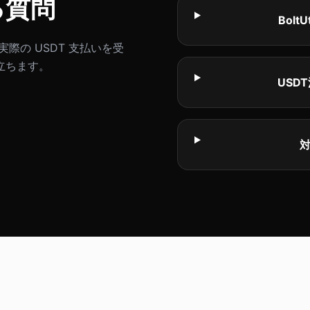
る質問
Bol
際の USDT 支払いを受
立ちます。
USD
対