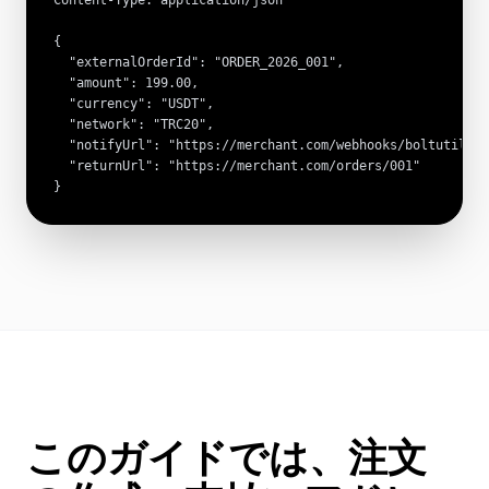
Content-Type: application/json

{

  "externalOrderId": "ORDER_2026_001",

  "amount": 199.00,

  "currency": "USDT",

  "network": "TRC20",

  "notifyUrl": "https://merchant.com/webhooks/boltutil",

  "returnUrl": "https://merchant.com/orders/001"

}
このガイドでは、注文