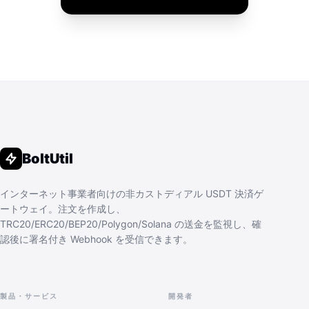
BoltUtil
インターネット事業者向けの非カストディアル USDT 決済ゲ
ートウェイ。注文を作成し、
TRC20/ERC20/BEP20/Polygon/Solana の送金を監視し、確
認後に署名付き Webhook を受信できます。
製品・サービス
開発者