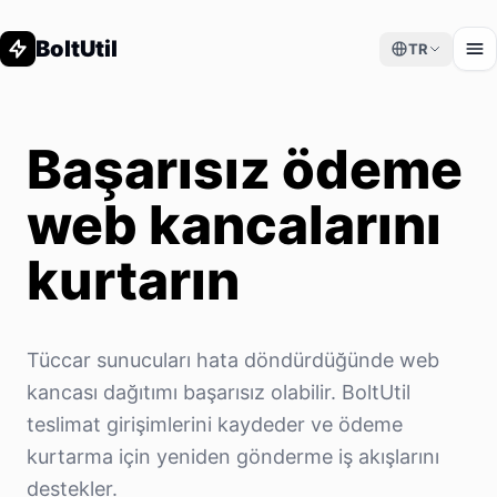
BoltUtil
TR
Başarısız ödeme
web kancalarını
kurtarın
Tüccar sunucuları hata döndürdüğünde web
kancası dağıtımı başarısız olabilir. BoltUtil
teslimat girişimlerini kaydeder ve ödeme
kurtarma için yeniden gönderme iş akışlarını
destekler.