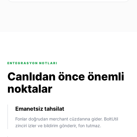
ENTEGRASYON NOTLARI
Canlıdan önce önemli
noktalar
Emanetsiz tahsilat
Fonlar doğrudan merchant cüzdanına gider. BoltUtil
zinciri izler ve bildirim gönderir, fon tutmaz.