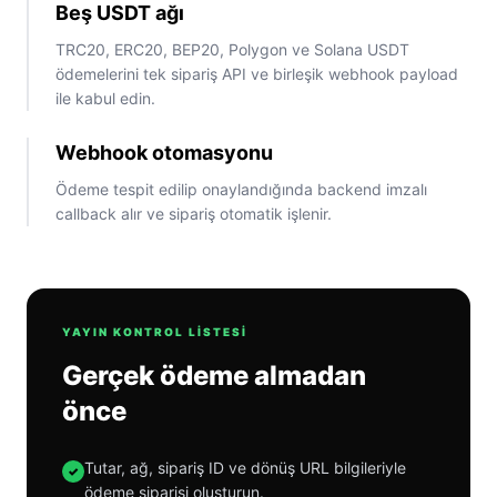
Beş USDT ağı
TRC20, ERC20, BEP20, Polygon ve Solana USDT
ödemelerini tek sipariş API ve birleşik webhook payload
ile kabul edin.
Webhook otomasyonu
Ödeme tespit edilip onaylandığında backend imzalı
callback alır ve sipariş otomatik işlenir.
YAYIN KONTROL LISTESI
Gerçek ödeme almadan
önce
Tutar, ağ, sipariş ID ve dönüş URL bilgileriyle
✓
ödeme siparişi oluşturun.