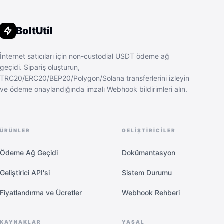
BoltUtil
İnternet satıcıları için non-custodial USDT ödeme ağ
geçidi. Sipariş oluşturun,
TRC20/ERC20/BEP20/Polygon/Solana transferlerini izleyin
ve ödeme onaylandığında imzalı Webhook bildirimleri alın.
ÜRÜNLER
GELIŞTIRICILER
Ödeme Ağ Geçidi
Dokümantasyon
Geliştirici API'si
Sistem Durumu
Fiyatlandırma ve Ücretler
Webhook Rehberi
KAYNAKLAR
YASAL