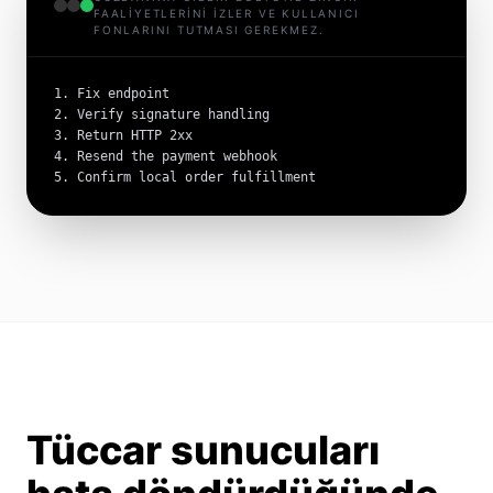
FAALIYETLERINI IZLER VE KULLANICI
FONLARINI TUTMASI GEREKMEZ.
1. Fix endpoint

2. Verify signature handling

3. Return HTTP 2xx

4. Resend the payment webhook

5. Confirm local order fulfillment
Tüccar sunucuları